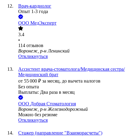
Врач-кардиолог
Опыт 1-3 года
ООО
МедЭксперт
3.4
•
114
отзывов
Воронеж, р-н Ленинский
Откликнуться
Ассистент врача-стоматолога/Медицинская сестра/
Медицинский брат
от
55 000
₽
за месяц,
до вычета налогов
Без опыта
Выплаты: Два раза в месяц
ООО
Добрая Стоматология
Воронеж, р-н Железнодорожный
Можно без резюме
Откликнуться
Стажер (направление "Взаиморасчеты")