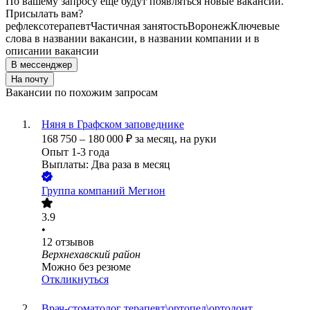
По вашему запросу ещё будут появляться новые вакансии.
Присылать вам?
рефлексотерапевт
Частичная занятость
Воронеж
Ключевые
слова в названии вакансии, в названии компании и в
описании вакансии
В мессенджер
На почту
Вакансии по похожим запросам
Няня в Графском заповеднике
168 750
–
180 000
₽
за месяц,
на руки
Опыт 1-3 года
Выплаты: Два раза в месяц
Группа компаний Мегион
3.9
•
12
отзывов
Верхнехавский район
Можно без резюме
Откликнуться
Врач-стоматолог терапевт\ортопед\ортодонт,