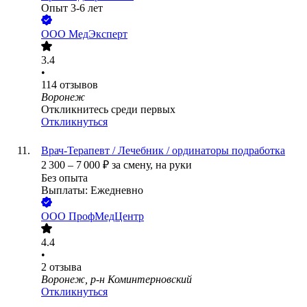
Опыт 3-6 лет
ООО
МедЭксперт
3.4
•
114
отзывов
Воронеж
Откликнитесь среди первых
Откликнуться
Врач-Терапевт / Лечебник / ординаторы подработка
2 300
–
7 000
₽
за смену,
на руки
Без опыта
Выплаты: Ежедневно
ООО
ПрофМедЦентр
4.4
•
2
отзыва
Воронеж, р-н Коминтерновский
Откликнуться