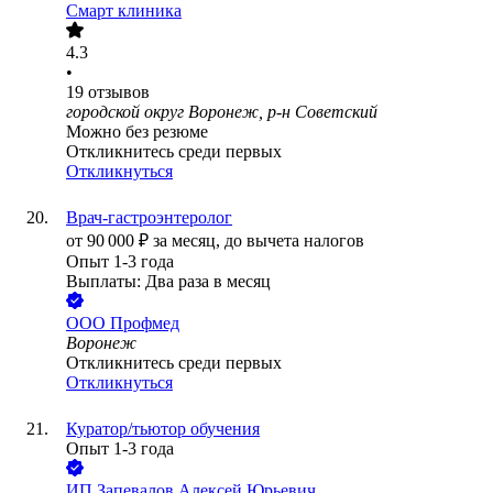
Смарт клиника
4.3
•
19
отзывов
городской округ Воронеж, р-н Советский
Можно без резюме
Откликнитесь среди первых
Откликнуться
Врач-гастроэнтеролог
от
90 000
₽
за месяц,
до вычета налогов
Опыт 1-3 года
Выплаты: Два раза в месяц
ООО
Профмед
Воронеж
Откликнитесь среди первых
Откликнуться
Куратор/тьютор обучения
Опыт 1-3 года
ИП
Запевалов Алексей Юрьевич