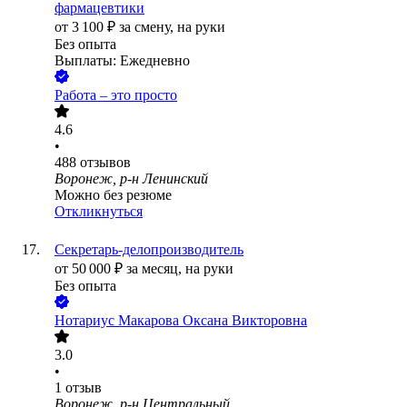
фармацевтики
от
3 100
₽
за смену,
на руки
Без опыта
Выплаты: Ежедневно
Работа – это просто
4.6
•
488
отзывов
Воронеж, р-н Ленинский
Можно без резюме
Откликнуться
Секретарь-делопроизводитель
от
50 000
₽
за месяц,
на руки
Без опыта
Нотариус Макарова Оксана Викторовна
3.0
•
1
отзыв
Воронеж, р-н Центральный