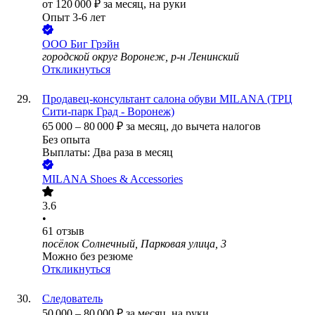
от
120 000
₽
за месяц,
на руки
Опыт 3-6 лет
ООО
Биг Грэйн
городской округ Воронеж, р-н Ленинский
Откликнуться
Продавец-консультант салона обуви MILANA (ТРЦ
Сити-парк Град - Воронеж)
65 000
–
80 000
₽
за месяц,
до вычета налогов
Без опыта
Выплаты: Два раза в месяц
MILANA Shoes & Accessories
3.6
•
61
отзыв
посёлок Солнечный, Парковая улица, 3
Можно без резюме
Откликнуться
Следователь
50 000
–
80 000
₽
за месяц,
на руки