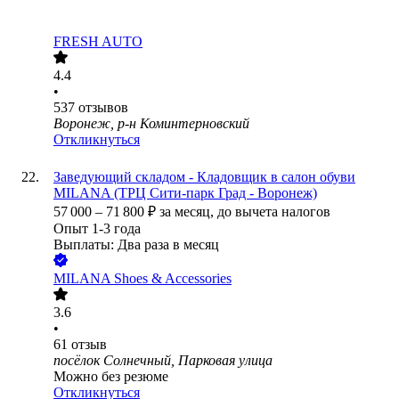
FRESH AUTO
4.4
•
537
отзывов
Воронеж, р-н Коминтерновский
Откликнуться
Заведующий складом - Кладовщик в салон обуви
MILANA (ТРЦ Сити-парк Град - Воронеж)
57 000
–
71 800
₽
за месяц,
до вычета налогов
Опыт 1-3 года
Выплаты: Два раза в месяц
MILANA Shoes & Accessories
3.6
•
61
отзыв
посёлок Солнечный, Парковая улица
Можно без резюме
Откликнуться