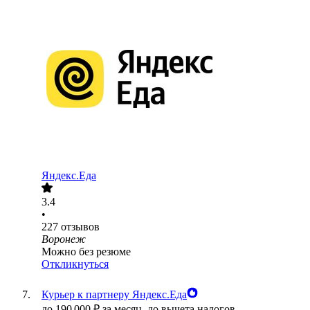
Яндекс.Еда
3.4
•
227
отзывов
Воронеж
Можно без резюме
Откликнуться
Курьер к партнеру Яндекс.Еда
до
190 000
₽
за месяц,
до вычета налогов