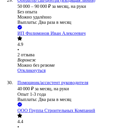
Оператор call-центра (входящая линия)
50 000
–
90 000
₽
за месяц,
на руки
Без опыта
Можно удалённо
Выплаты: Два раза в месяц
ИП
Филимонов Иван Алексеевич
4.9
•
2
отзыва
Воронеж
Можно без резюме
Откликнуться
Помощник/ассистент руководителя
40 000
₽
за месяц,
на руки
Опыт 1-3 года
Выплаты: Два раза в месяц
ООО
Группа Строительных Компаний
4.4
•