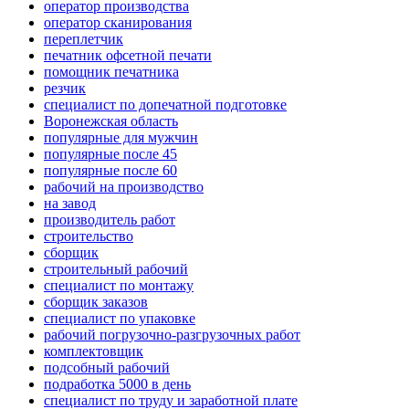
оператор производства
оператор сканирования
переплетчик
печатник офсетной печати
помощник печатника
резчик
специалист по допечатной подготовке
Воронежская область
популярные для мужчин
популярные после 45
популярные после 60
рабочий на производство
на завод
производитель работ
строительство
сборщик
строительный рабочий
специалист по монтажу
сборщик заказов
специалист по упаковке
рабочий погрузочно-разгрузочных работ
комплектовщик
подсобный рабочий
подработка 5000 в день
специалист по труду и заработной плате