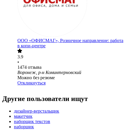
ООО
«ОФИСМАГ», Розничное направление: работа
в копи-центре
3.9
•
1474
отзыва
Воронеж, р-н Коминтерновский
Можно без резюме
Откликнуться
Другие пользователи ищут
дизайнер-верстальщик
макетчик
наборщик текстов
наборщик