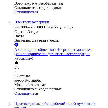
Воронеж, р-н Левобережный
Откликнитесь среди первых
Откликнуться
Электрогазосварщик
220 000
–
250 000
₽
за месяц,
на руки
Опыт 1-3 года
Вахта
Выплаты: Два раза в месяц
Акционерное общество «Энергоспецмонтаж»
(Инжиниринговый дивизион Госкорпорации
«Росатом»)
3.8
•
52
отзыва
город Эль-Дабаа
Можно без резюме
Откликнитесь среди первых
Откликнуться
Производитель работ, рабочий по обслуживанию
зданий