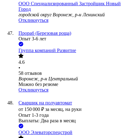
ООО
Специализированный Застройщик Новый
Город
городской округ Воронеж, р-н Ленинский
Откликнуться
Прораб (Березовая роща)
Опыт 3-6 лет
Группа компаний Развитие
4.6
•
58
отзывов
Воронеж, р-н Центральный
Можно без резюме
Откликнуться
Сварщик на полуавтомат
от
150 000
₽
за месяц,
на руки
Опыт 1-3 года
Выплаты: Два раза в месяц
ООО
Элеваторспецстрой