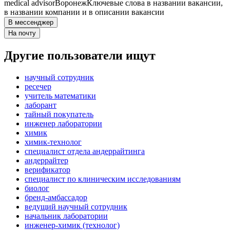
medical advisor
Воронеж
Ключевые слова в названии вакансии,
в названии компании и в описании вакансии
В мессенджер
На почту
Другие пользователи ищут
научный сотрудник
ресечер
учитель математики
лаборант
тайный покупатель
инженер лаборатории
химик
химик-технолог
специалист отдела андеррайтинга
андеррайтер
верификатор
специалист по клиническим исследованиям
биолог
бренд-амбассадор
ведущий научный сотрудник
начальник лаборатории
инженер-химик (технолог)