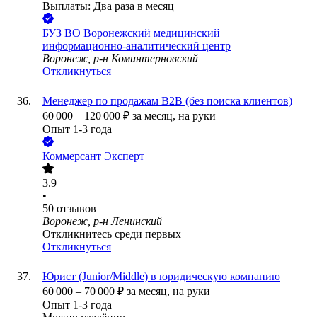
Выплаты: Два раза в месяц
БУЗ ВО Воронежский медицинский
информационно-аналитический центр
Воронеж, р-н Коминтерновский
Откликнуться
Менеджер по продажам B2B (без поиска клиентов)
60 000
–
120 000
₽
за месяц,
на руки
Опыт 1-3 года
Коммерсант Эксперт
3.9
•
50
отзывов
Воронеж, р-н Ленинский
Откликнитесь среди первых
Откликнуться
Юрист (Junior/Middle) в юридическую компанию
60 000
–
70 000
₽
за месяц,
на руки
Опыт 1-3 года