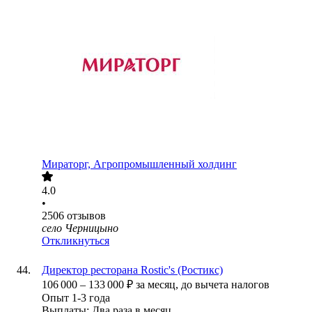
Мираторг, Агропромышленный холдинг
4.0
•
2506
отзывов
село Черницыно
Откликнуться
Директор ресторана Rostic's (Ростикс)
106 000
–
133 000
₽
за месяц,
до вычета налогов
Опыт 1-3 года
Выплаты: Два раза в месяц