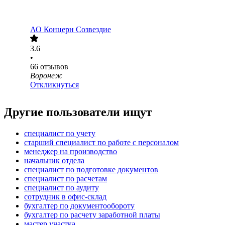
АО
Концерн Созвездие
3.6
•
66
отзывов
Воронеж
Откликнуться
Другие пользователи ищут
специалист по учету
старший специалист по работе с персоналом
менеджер на производство
начальник отдела
специалист по подготовке документов
специалист по расчетам
специалист по аудиту
сотрудник в офис-склад
бухгалтер по документообороту
бухгалтер по расчету заработной платы
мастер участка