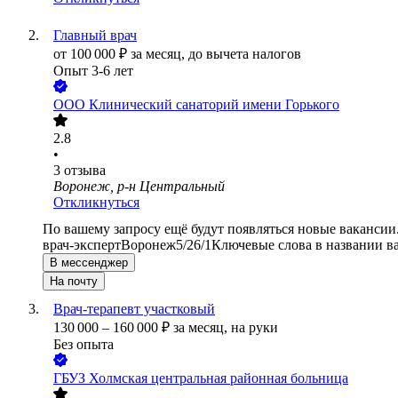
Главный врач
от
100 000
₽
за месяц,
до вычета налогов
Опыт 3-6 лет
ООО
Клинический санаторий имени Горького
2.8
•
3
отзыва
Воронеж, р-н Центральный
Откликнуться
По вашему запросу ещё будут появляться новые вакансии
врач-эксперт
Воронеж
5/2
6/1
Ключевые слова в названии в
В мессенджер
На почту
Врач-терапевт участковый
130 000
–
160 000
₽
за месяц,
на руки
Без опыта
ГБУЗ Холмская центральная районная больница