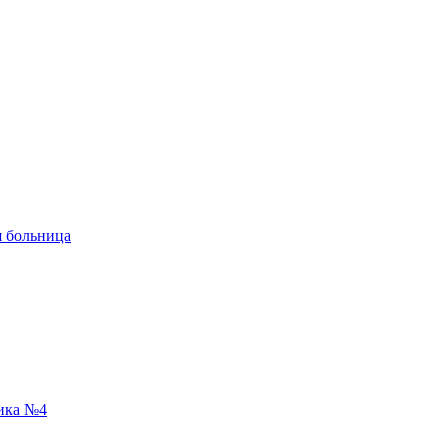
я больница
ика №4