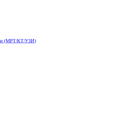
ки (МРТ/КТ/УЗИ)