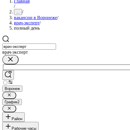
Главная
/
/
...
вакансии в Воронеже
/
врач-эксперт
/
полный день
врач-эксперт
Воронеж
График
2
Район
Рабочие часы