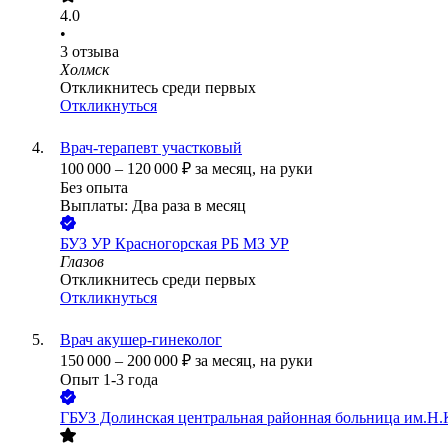
4.0
•
3
отзыва
Холмск
Откликнитесь среди первых
Откликнуться
Врач-терапевт участковый
100 000
–
120 000
₽
за месяц,
на руки
Без опыта
Выплаты: Два раза в месяц
БУЗ УР Красногорская РБ МЗ УР
Глазов
Откликнитесь среди первых
Откликнуться
Врач акушер-гинеколог
150 000
–
200 000
₽
за месяц,
на руки
Опыт 1-3 года
ГБУЗ Долинская центральная районная больница им.Н.