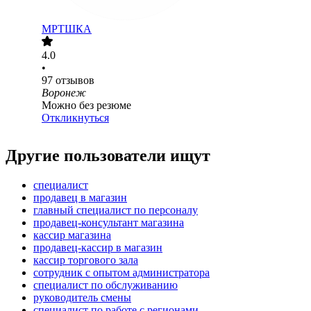
МРТШКА
4.0
•
97
отзывов
Воронеж
Можно без резюме
Откликнуться
Другие пользователи ищут
специалист
продавец в магазин
главный специалист по персоналу
продавец-консультант магазина
кассир магазина
продавец-кассир в магазин
кассир торгового зала
сотрудник с опытом администратора
специалист по обслуживанию
руководитель смены
специалист по работе с регионами