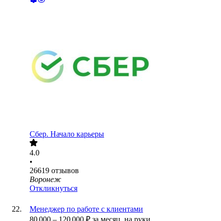
Сбер. Начало карьеры
4.0
•
26619
отзывов
Воронеж
Откликнуться
Менеджер по работе с клиентами
80 000
–
120 000
₽
за месяц,
на руки