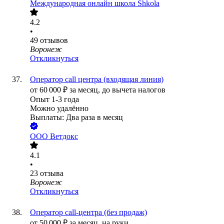
Международная онлайн школа Shkola
4.2
•
49
отзывов
Воронеж
Откликнуться
Оператор call центра (входящая линия)
от
60 000
₽
за месяц,
до вычета налогов
Опыт 1-3 года
Можно удалённо
Выплаты: Два раза в месяц
ООО
Ветдокс
4.1
•
23
отзыва
Воронеж
Откликнуться
Оператор call-центра (без продаж)
от
50 000
₽
за месяц,
на руки