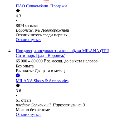
ПАО
Совкомбанк. Продажи
4.3
•
8874
отзыва
Воронеж, р-н Левобережный
Откликнитесь среди первых
Откликнуться
Продавец-консультант салона обуви MILANA (ТРЦ
Сити-парк Град - Воронеж)
65 000
–
80 000
₽
за месяц,
до вычета налогов
Без опыта
Выплаты: Два раза в месяц
MILANA Shoes & Accessories
3.6
•
61
отзыв
посёлок Солнечный, Парковая улица, 3
Можно без резюме
Откликнуться