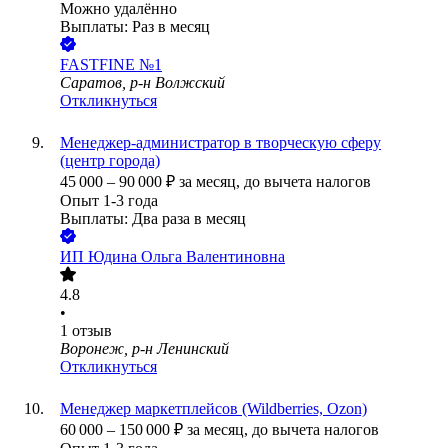
Можно удалённо
Выплаты: Раз в месяц
FASTFINE №1
Саратов, р-н Волжский
Откликнуться
Менеджер-администратор в творческую сферу
(центр города)
45 000
–
90 000
₽
за месяц,
до вычета налогов
Опыт 1-3 года
Выплаты: Два раза в месяц
ИП
Юдина Ольга Валентиновна
4.8
•
1
отзыв
Воронеж, р-н Ленинский
Откликнуться
Менеджер маркетплейсов (Wildberries, Ozon)
60 000
–
150 000
₽
за месяц,
до вычета налогов