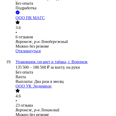
Без опыта
Подработка
ООО
ПК МАГС
3.6
•
6
отзывов
Воронеж, р-н Левобережный
Можно без резюме
Откликнуться
Упаковщик сигарет и табака, г. Воронеж
135 500
–
186 500
₽
за вахту,
на руки
Без опыта
Вахта
Выплаты: Два раза в месяц
ООО
УК Эндимион
4.6
•
23
отзыва
Воронеж, р-н Ленинский
Можно без резюме