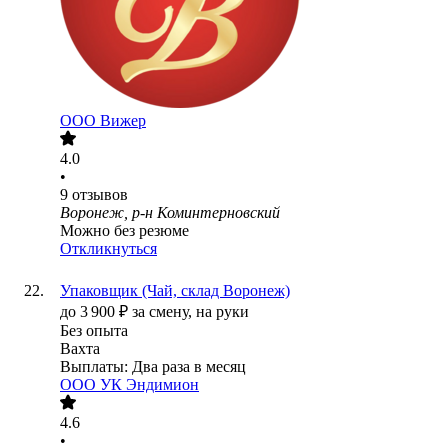
ООО
Вижер
4.0
•
9
отзывов
Воронеж, р-н Коминтерновский
Можно без резюме
Откликнуться
Упаковщик (Чай, склад Воронеж)
до
3 900
₽
за смену,
на руки
Без опыта
Вахта
Выплаты: Два раза в месяц
ООО
УК Эндимион
4.6
•