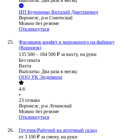
Выплаты: Два раза в месяц
ИП
Кучеренко Виталий Дмитриевич
Воронеж, р-н Советский
Можно без резюме
Откликнуться
Фасовщик конфет и мороженого на фабрику
(Воронеж)
135 500
–
184 500
₽
за вахту,
на руки
Без опыта
Вахта
Выплаты: Два раза в месяц
ООО
УК Эндимион
4.6
•
23
отзыва
Воронеж, р-н Ленинский
Можно без резюме
Откликнуться
Грузчик/Рабочий на аптечный склад
от
3 100
₽
за смену,
на руки