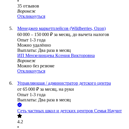
•
35
отзывов
Воронеж
Откликнуться
Менеджер маркетплейсов (Wildberries, Ozon)
60 000
–
150 000
₽
за месяц,
до вычета налогов
Опыт 1-3 года
Можно удалённо
Выплаты: Два раза в месяц
ИП
Мензелинцева Ксения Викторовна
Воронеж
Можно без резюме
Откликнуться
Управляющая / администратор детского центра
от
65 000
₽
за месяц,
на руки
Опыт 1-3 года
Выплаты: Два раза в месяц
Сеть частных школ и детских центров Семья Научит
4.2
•