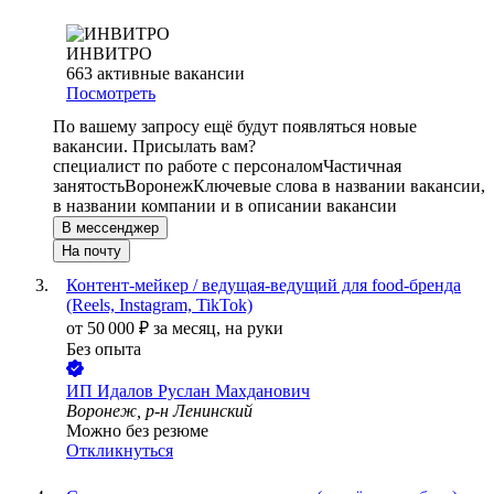
ИНВИТРО
663
активные вакансии
Посмотреть
По вашему запросу ещё будут появляться новые
вакансии. Присылать вам?
специалист по работе с персоналом
Частичная
занятость
Воронеж
Ключевые слова в названии вакансии,
в названии компании и в описании вакансии
В мессенджер
На почту
Контент-мейкер / ведущая-ведущий для food-бренда
(Reels, Instagram, TikTok)
от
50 000
₽
за месяц,
на руки
Без опыта
ИП
Идалов Руслан Махданович
Воронеж, р-н Ленинский
Можно без резюме
Откликнуться