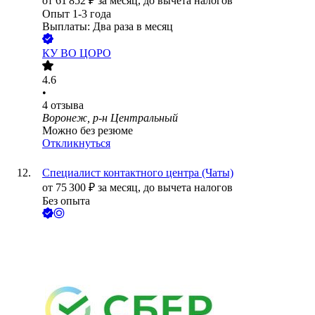
от
61 852
₽
за месяц,
до вычета налогов
Опыт 1-3 года
Выплаты: Два раза в месяц
КУ ВО ЦОРО
4.6
•
4
отзыва
Воронеж, р-н Центральный
Можно без резюме
Откликнуться
Специалист контактного центра (Чаты)
от
75 300
₽
за месяц,
до вычета налогов
Без опыта