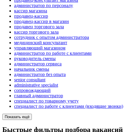
продавец-консультант магазина
администратор по персоналу
кассир магазина
продавец-кассир
продавец-кассир в магазин
продавец торгового зала
кассир торгового зала
сотрудник с опытом администратора
медицинский консультант
управляющий магазином
администратор по работе с клиентами
руководитель смены
администратор сервиса
начальник смены
администратор без опыта
senior consultant
administrative specialist
сопровождающий
главный администратор
специалист по товарному учету
специалист по работе с клиентами (входящие звонки)
Показать ещё
Быстрые фильтры подбора вакансий