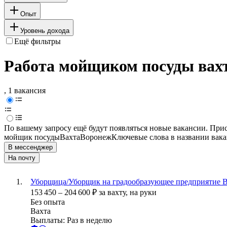
Опыт
Уровень дохода
Ещё фильтры
Работа мойщиком посуды вах
, 1 вакансия
По вашему запросу ещё будут появляться новые вакансии. При
мойщик посуды
Вахта
Воронеж
Ключевые слова в названии вака
В мессенджер
На почту
Уборщица/Уборщик на градообразующее предприятие В
153 450
–
204 600
₽
за вахту,
на руки
Без опыта
Вахта
Выплаты: Раз в неделю