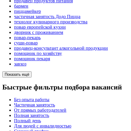
продавец продуктов питания
бармен
пиццамейкер
частичная занятость Додо Пицца
технолог кулинарного производства
повар европейской кухни
дворник с проживанием
повар-пекарь
суши-повар
продавец-консультант алкогольной продукции
помощник по хозяйству
помощник пекаря
завхоз
Показать ещё
Быстрые фильтры подбора вакансий
Без опыта работы
Частичная занятость
От прямых работодателей
Полная занятость
Полный день
Для людей с инвалидностью