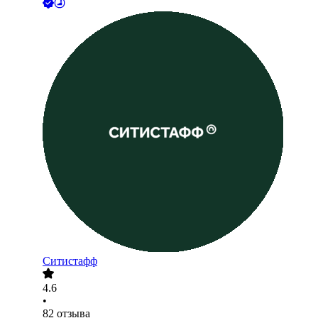
Ситистафф
4.6
•
82
отзыва