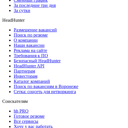
Сменный график
За последние три дня
За сутки
HeadHunter
Размещение вакансий
Поиск по резюме
О компании
Наши вакансии
Реклама на сайте
Требования к ПО
Безопасный HeadHunter
HeadHunter API
Партнерам
Инвесторам
Каталог компаний
Поиск по вакансиям в Воронеже
Сетка: соцсеть для нетворкинга
Соискателям
hh PRO
Готовое резюме
Все сервисы
Хочу у вас работать