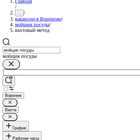
Главная
/
/
...
вакансии в Воронеже
/
мойщик посуды
/
вахтовый метод
мойщик посуды
Воронеж
Вахта
График
Рабочие часы