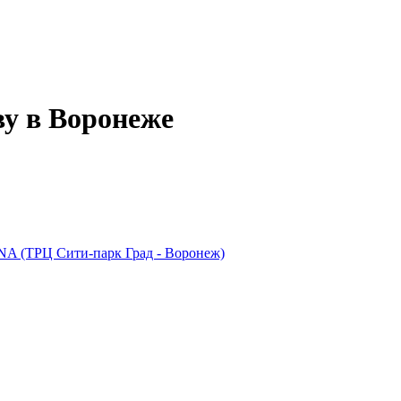
ву в Воронеже
NA (ТРЦ Сити-парк Град - Воронеж)