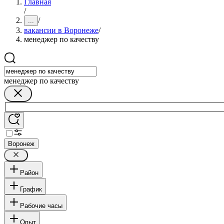
Главная
/
/
...
вакансии в Воронеже
/
менеджер по качеству
менеджер по качеству
Воронеж
Район
График
Рабочие часы
Опыт