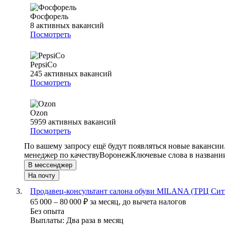
Фосфорель
8
активных вакансий
Посмотреть
PepsiCo
245
активных вакансий
Посмотреть
Ozon
5959
активных вакансий
Посмотреть
По вашему запросу ещё будут появляться новые вакансии
менеджер по качеству
Воронеж
Ключевые слова в названи
В мессенджер
На почту
Продавец-консультант салона обуви MILANA (ТРЦ Сити
65 000
–
80 000
₽
за месяц,
до вычета налогов
Без опыта
Выплаты: Два раза в месяц