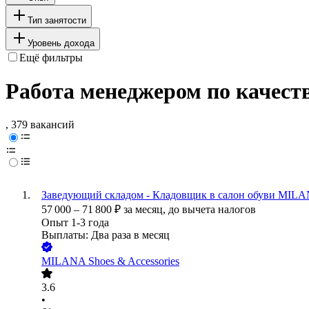
Тип занятости
Уровень дохода
Ещё фильтры
Работа менеджером по качест
, 379 вакансий
Заведующий складом - Кладовщик в салон обуви MILA
57 000
–
71 800
₽
за месяц,
до вычета налогов
Опыт 1-3 года
Выплаты: Два раза в месяц
MILANA Shoes & Accessories
3.6
•