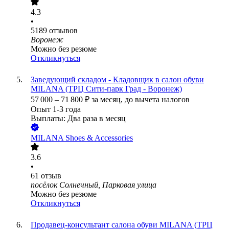
4.3
•
5189
отзывов
Воронеж
Можно без резюме
Откликнуться
Заведующий складом - Кладовщик в салон обуви
MILANA (ТРЦ Сити-парк Град - Воронеж)
57 000
–
71 800
₽
за месяц,
до вычета налогов
Опыт 1-3 года
Выплаты: Два раза в месяц
MILANA Shoes & Accessories
3.6
•
61
отзыв
посёлок Солнечный, Парковая улица
Можно без резюме
Откликнуться
Продавец-консультант салона обуви MILANA (ТРЦ