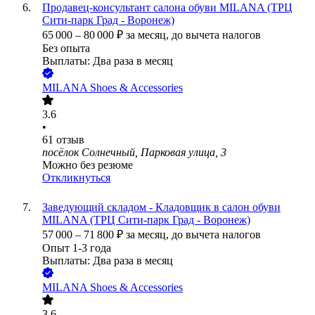
Продавец-консультант салона обуви MILANA (ТРЦ
Сити-парк Град - Воронеж)
65 000
–
80 000
₽
за месяц,
до вычета налогов
Без опыта
Выплаты: Два раза в месяц
MILANA Shoes & Accessories
3.6
•
61
отзыв
посёлок Солнечный, Парковая улица, 3
Можно без резюме
Откликнуться
Заведующий складом - Кладовщик в салон обуви
MILANA (ТРЦ Сити-парк Град - Воронеж)
57 000
–
71 800
₽
за месяц,
до вычета налогов
Опыт 1-3 года
Выплаты: Два раза в месяц
MILANA Shoes & Accessories
3.6