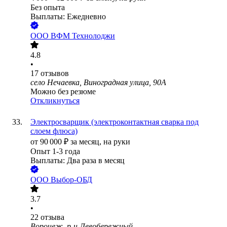
Без опыта
Выплаты: Ежедневно
ООО
ВФМ Технолоджи
4.8
•
17
отзывов
село Нечаевка, Виноградная улица, 90А
Можно без резюме
Откликнуться
Электросварщик (электроконтактная сварка под
слоем флюса)
от
90 000
₽
за месяц,
на руки
Опыт 1-3 года
Выплаты: Два раза в месяц
ООО
Выбор-ОБД
3.7
•
22
отзыва
Воронеж, р-н Левобережный