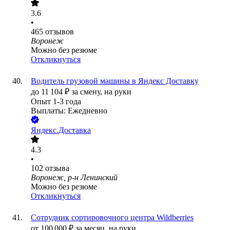
3.6
•
465
отзывов
Воронеж
Можно без резюме
Откликнуться
Водитель грузовой машины в Яндекс Доставку
до
11 104
₽
за смену,
на руки
Опыт 1-3 года
Выплаты: Ежедневно
Яндекс.Доставка
4.3
•
102
отзыва
Воронеж, р-н Ленинский
Можно без резюме
Откликнуться
Сотрудник сортировочного центра Wildberries
от
100 000
₽
за месяц,
на руки