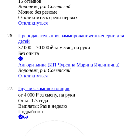
15
отзывов
Воронеж, р-н Советский
Можно без резюме
Откликнитесь среди первых
Откликнуться
Преподаватель программирования/инженерии для
детей
37 000
–
70 000
₽
за месяц,
на руки
Без опыта
Алгоритмика (ИП Чурсина Марина Ильинична)
Воронеж, р-н Советский
Откликнуться
Грузчик-комплектовщик
от
4 000
₽
за смену,
на руки
Опыт 1-3 года
Выплаты: Раз в неделю
Подработка