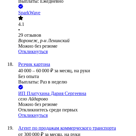
Выплаты: Ежедневно
SparkWave
4.1
•
29
отзывов
Воронеж, р-н Ленинский
Можно без резюме
Откликнуться
Резчик картона
40 000
–
60 000
₽
за месяц,
на руки
Без опыта
Выплаты: Раз в неделю
ИП
Платухина Дария Сергеевна
село Айдарово
Можно без резюме
Откликнитесь среди первых
Откликнуться
Агент по продажам коммерческого транспорта
от
300 000
₽
за месяц,
на руки