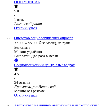
ООО
УНИПАК
5.0
•
1
отзыв
Рамонский район
Откликнуться
Оператор социологических опросов
37 000
–
55 000
₽
за месяц,
на руки
Без опыта
Можно удалённо
Выплаты: Два раза в месяц
Социологический центр Хи-Квадрат
4.5
•
54
отзыва
Ярославль, р-н Ленинский
Можно без резюме
Откликнуться
Автокурьер на личном автомобиле в даркстор/склад