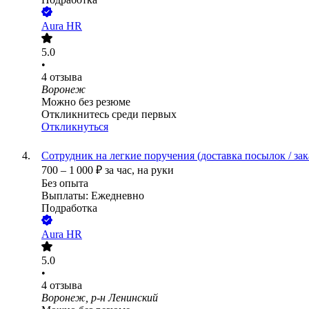
Aura HR
5.0
•
4
отзыва
Воронеж
Можно без резюме
Откликнитесь среди первых
Откликнуться
Сотрудник на легкие поручения (доставка посылок / зак
700
–
1 000
₽
за час,
на руки
Без опыта
Выплаты: Ежедневно
Подработка
Aura HR
5.0
•
4
отзыва
Воронеж, р-н Ленинский