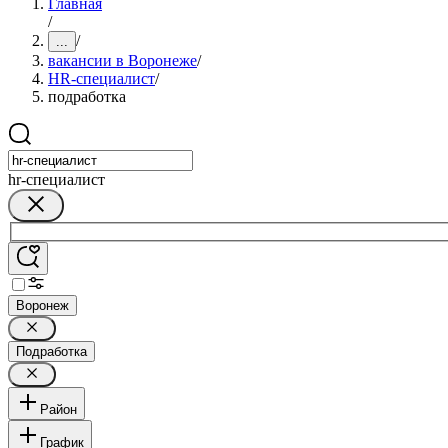
Главная
/
/
...
вакансии в Воронеже
/
HR-специалист
/
подработка
hr-специалист
Воронеж
Подработка
Район
График