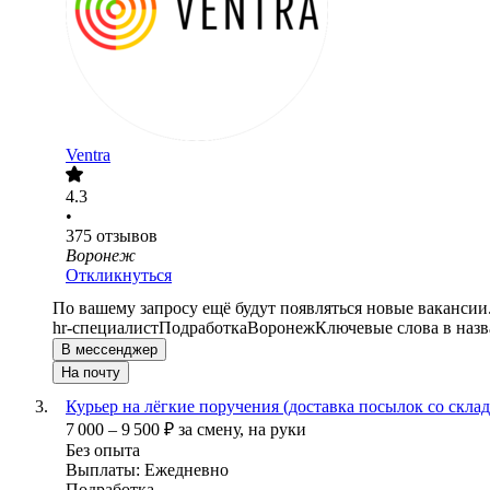
Ventra
4.3
•
375
отзывов
Воронеж
Откликнуться
По вашему запросу ещё будут появляться новые вакансии
hr-специалист
Подработка
Воронеж
Ключевые слова в назв
В мессенджер
На почту
Курьер на лёгкие поручения (доставка посылок со склад
7 000
–
9 500
₽
за смену,
на руки
Без опыта
Выплаты: Ежедневно
Подработка