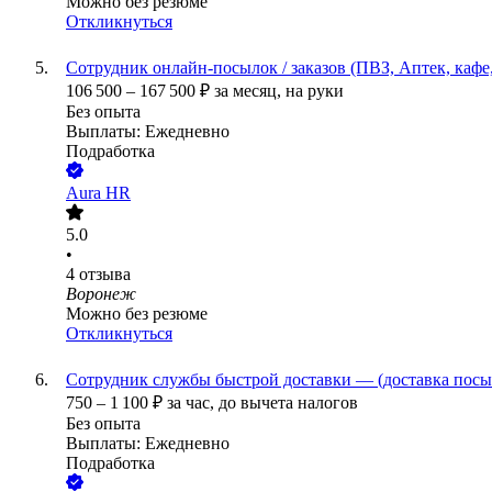
Можно без резюме
Откликнуться
Сотрудник онлайн-посылок / заказов (ПВЗ, Аптек, кафе
106 500
–
167 500
₽
за месяц,
на руки
Без опыта
Выплаты: Ежедневно
Подработка
Aura HR
5.0
•
4
отзыва
Воронеж
Можно без резюме
Откликнуться
Сотрудник службы быстрой доставки — (доставка посыл
750
–
1 100
₽
за час,
до вычета налогов
Без опыта
Выплаты: Ежедневно
Подработка