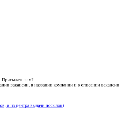
. Присылать вам?
ании вакансии, в названии компании и в описании вакансии
ов, и из центра выдачи посылок)