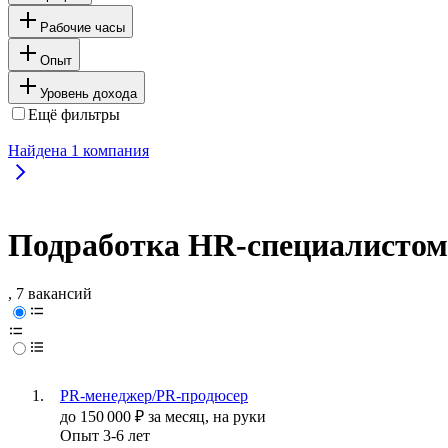
Рабочие часы
Опыт
Уровень дохода
Ещё фильтры
Найдена
1
компания
Подработка HR-специалистом
, 7 вакансий
PR-менеджер/PR-продюсер
до
150 000
₽
за месяц,
на руки
Опыт 3-6 лет