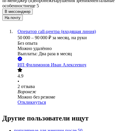
hr-менеджер (it)
Воронеж
Нарушения зрения
Ментальные
особенности
еще 5
В мессенджер
На почту
Оператор call-центра (входящая линия)
50 000
–
90 000
₽
за месяц,
на руки
Без опыта
Можно удалённо
Выплаты: Два раза в месяц
ИП
Филимонов Иван Алексеевич
4.9
•
2
отзыва
Воронеж
Можно без резюме
Откликнуться
Другие пользователи ищут
популярные для женщин после 50