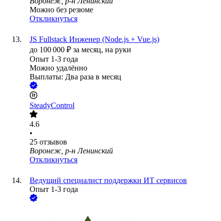
Воронеж, р-н Ленинский
Можно без резюме
Откликнуться
JS Fullstack Инженер (Node.js + Vue.js)
до
100 000
₽
за месяц,
на руки
Опыт 1-3 года
Можно удалённо
Выплаты: Два раза в месяц
SteadyControl
4.6
•
25
отзывов
Воронеж, р-н Ленинский
Откликнуться
Ведущий специалист поддержки ИТ сервисов
Опыт 1-3 года