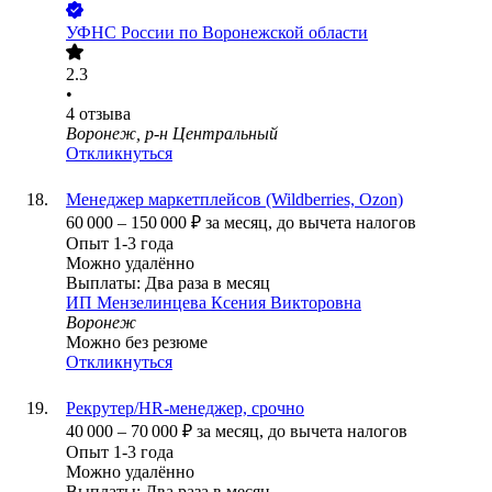
УФНС России по Воронежской области
2.3
•
4
отзыва
Воронеж, р-н Центральный
Откликнуться
Менеджер маркетплейсов (Wildberries, Ozon)
60 000
–
150 000
₽
за месяц,
до вычета налогов
Опыт 1-3 года
Можно удалённо
Выплаты: Два раза в месяц
ИП
Мензелинцева Ксения Викторовна
Воронеж
Можно без резюме
Откликнуться
Рекрутер/HR-менеджер, срочно
40 000
–
70 000
₽
за месяц,
до вычета налогов
Опыт 1-3 года
Можно удалённо
Выплаты: Два раза в месяц