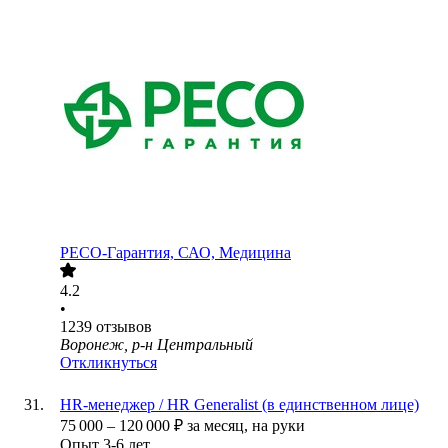
РЕСО-Гарантия, САО, Медицина
4.2
•
1239
отзывов
Воронеж, р-н Центральный
Откликнуться
HR-менеджер / HR Generalist (в единственном лице)
75 000
–
120 000
₽
за месяц,
на руки
Опыт 3-6 лет