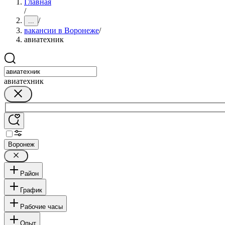
Главная
/
/
...
вакансии в Воронеже
/
авиатехник
авиатехник
Воронеж
Район
График
Рабочие часы
Опыт