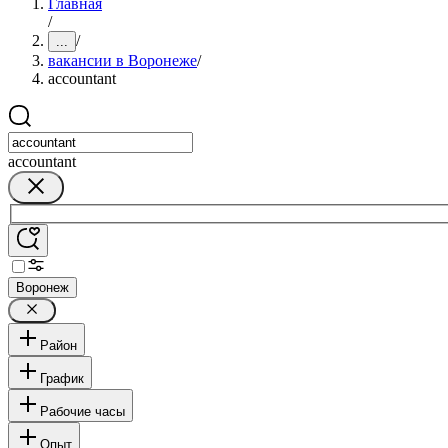
Главная
/
/
...
вакансии в Воронеже
/
accountant
accountant
Воронеж
Район
График
Рабочие часы
Опыт