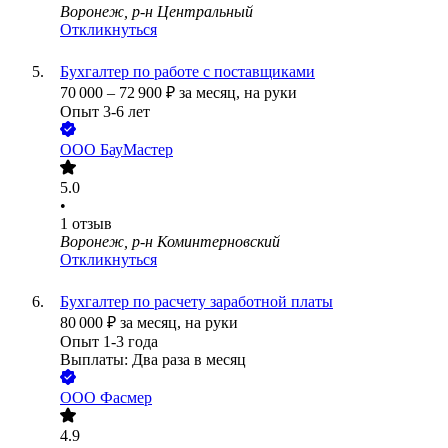
Воронеж, р-н Центральный
Откликнуться
Бухгалтер по работе с поставщиками
70 000
–
72 900
₽
за месяц,
на руки
Опыт 3-6 лет
ООО
БауМастер
5.0
•
1
отзыв
Воронеж, р-н Коминтерновский
Откликнуться
Бухгалтер по расчету заработной платы
80 000
₽
за месяц,
на руки
Опыт 1-3 года
Выплаты: Два раза в месяц
ООО
Фасмер
4.9