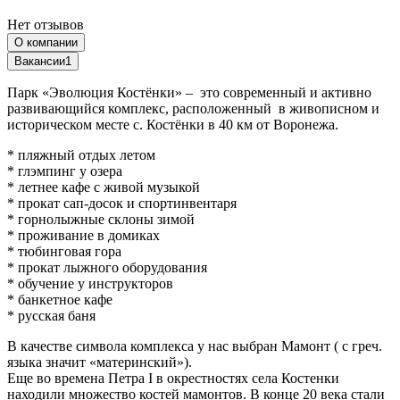
Нет отзывов
О компании
Вакансии
1
Парк «Эволюция Костёнки» – это современный и активно
развивающийся комплекс, расположенный в живописном и
историческом месте с. Костёнки в 40 км от Воронежа.
* пляжный отдых летом
* глэмпинг у озера
* летнее кафе с живой музыкой
* прокат сап-досок и спортинвентаря
* горнолыжные склоны зимой
* проживание в домиках
* тюбинговая гора
* прокат лыжного оборудования
* обучение у инструкторов
* банкетное кафе
* русская баня
В качестве символа комплекса у нас выбран Мамонт ( с греч.
языка значит «материнский»).
Еще во времена Петра I в окрестностях села Костенки
находили множество костей мамонтов. В конце 20 века стали