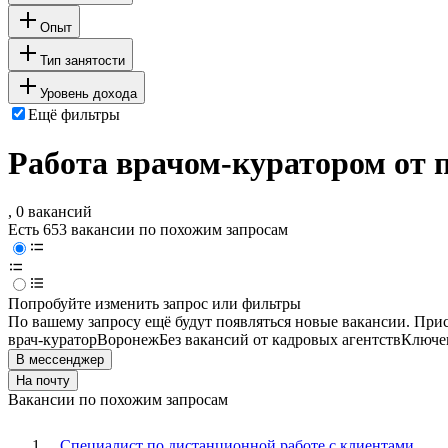
Опыт
Тип занятости
Уровень дохода
Ещё фильтры
Работа врачом-куратором от 
, 0 вакансий
Есть 653 вакансии по похожим запросам
Попробуйте изменить запрос или фильтры
По вашему запросу ещё будут появляться новые вакансии. При
врач-куратор
Воронеж
Без вакансий от кадровых агентств
Ключев
В мессенджер
На почту
Вакансии по похожим запросам
Специалист по дистанционной работе с клиентами