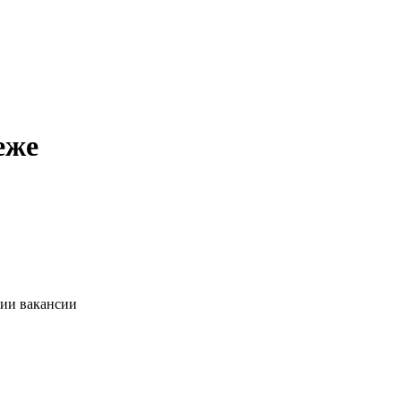
еже
нии вакансии