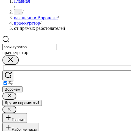
Главная
/
/
...
вакансии в Воронеже
/
врач-куратор
/
от прямых работодателей
врач-куратор
Воронеж
Другие параметры
1
График
Рабочие часы