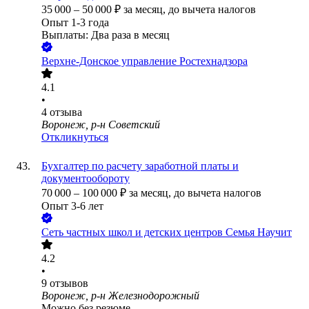
35 000
–
50 000
₽
за месяц,
до вычета налогов
Опыт 1-3 года
Выплаты: Два раза в месяц
Верхне-Донское управление Ростехнадзора
4.1
•
4
отзыва
Воронеж, р-н Советский
Откликнуться
Бухгалтер по расчету заработной платы и
документообороту
70 000
–
100 000
₽
за месяц,
до вычета налогов
Опыт 3-6 лет
Сеть частных школ и детских центров Семья Научит
4.2
•
9
отзывов
Воронеж, р-н Железнодорожный
Можно без резюме