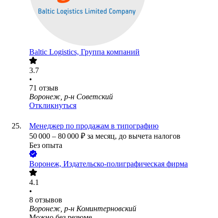
Baltic Logistics, Группа компаний
3.7
•
71
отзыв
Воронеж, р-н Советский
Откликнуться
Менеджер по продажам в типографию
50 000
–
80 000
₽
за месяц,
до вычета налогов
Без опыта
Воронеж, Издательско-полиграфическая фирма
4.1
•
8
отзывов
Воронеж, р-н Коминтерновский
Можно без резюме