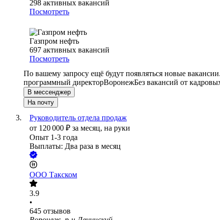
298
активных вакансий
Посмотреть
Газпром нефть
697
активных вакансий
Посмотреть
По вашему запросу ещё будут появляться новые вакансии
программный директор
Воронеж
Без вакансий от кадровы
В мессенджер
На почту
Руководитель отдела продаж
от
120 000
₽
за месяц,
на руки
Опыт 1-3 года
Выплаты: Два раза в месяц
ООО
Такском
3.9
•
645
отзывов
Воронеж, р-н Ленинский