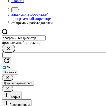
Главная
/
/
...
вакансии в Воронеже
/
программный директор
/
от прямых работодателей
программный директор
Воронеж
Другие параметры
1
График
Рабочие часы