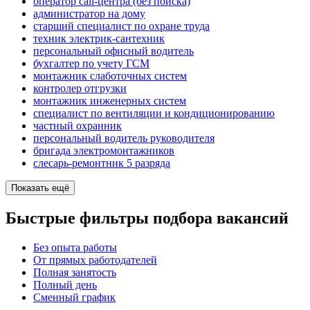
оператор call-центра (без поиска)
администратор на дому
старший специалист по охране труда
техник электрик-сантехник
персональный офисный водитель
бухгалтер по учету ГСМ
монтажник слаботочных систем
контролер отгрузки
монтажник инженерных систем
специалист по вентиляции и кондиционированию
частный охранник
персональный водитель руководителя
бригада электромонтажников
слесарь-ремонтник 5 разряда
Показать ещё
Быстрые фильтры подбора вакансий
Без опыта работы
От прямых работодателей
Полная занятость
Полный день
Сменный график