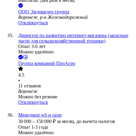
Выплаты: Два раза в месяц
ООО
Эндовидео группа
Воронеж, р-н Железнодорожный
Откликнуться
Директор по развитию интернет-магазина (запасные
части для сельскохозяйственной техники)
Опыт 3-6 лет
Можно удалённо
Группа компаний ПроАгро
4.5
•
11
отзывов
Воронеж
Можно без резюме
Откликнуться
Менеджер wb и ozon
30 000
–
150 000
₽
за месяц,
до вычета налогов
Опыт 1-3 года
Можно удалённо