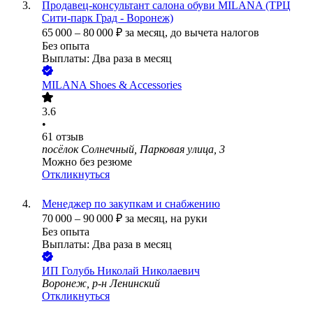
Продавец-консультант салона обуви MILANA (ТРЦ
Сити-парк Град - Воронеж)
65 000
–
80 000
₽
за месяц,
до вычета налогов
Без опыта
Выплаты: Два раза в месяц
MILANA Shoes & Accessories
3.6
•
61
отзыв
посёлок Солнечный, Парковая улица, 3
Можно без резюме
Откликнуться
Менеджер по закупкам и снабжению
70 000
–
90 000
₽
за месяц,
на руки
Без опыта
Выплаты: Два раза в месяц
ИП
Голубь Николай Николаевич
Воронеж, р-н Ленинский
Откликнуться