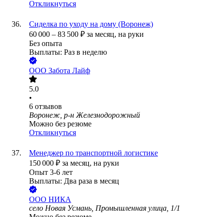
Откликнуться
Сиделка по уходу на дому (Воронеж)
60 000
–
83 500
₽
за месяц,
на руки
Без опыта
Выплаты: Раз в неделю
ООО
Забота Лайф
5.0
•
6
отзывов
Воронеж, р-н Железнодорожный
Можно без резюме
Откликнуться
Менеджер по транспортной логистике
150 000
₽
за месяц,
на руки
Опыт 3-6 лет
Выплаты: Два раза в месяц
ООО
НИКА
село Новая Усмань, Промышленная улица, 1/1
Можно без резюме