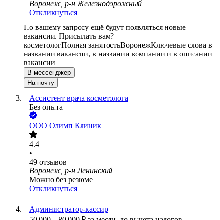
Воронеж, р-н Железнодорожный
Откликнуться
По вашему запросу ещё будут появляться новые
вакансии. Присылать вам?
косметолог
Полная занятость
Воронеж
Ключевые слова в
названии вакансии, в названии компании и в описании
вакансии
В мессенджер
На почту
Ассистент врача косметолога
Без опыта
ООО
Олимп Клиник
4.4
•
49
отзывов
Воронеж, р-н Ленинский
Можно без резюме
Откликнуться
Администратор-кассир
50 000
–
80 000
₽
за месяц,
до вычета налогов