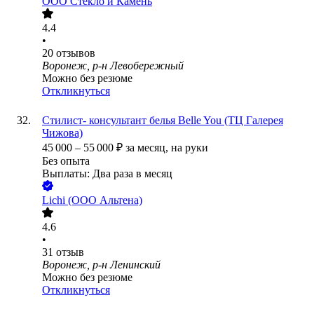
ООО
Стекло и Камень
4.4
•
20
отзывов
Воронеж, р-н Левобережный
Можно без резюме
Откликнуться
Стилист- консультант белья Belle You (ТЦ Галерея
Чижова)
45 000
–
55 000
₽
за месяц,
на руки
Без опыта
Выплаты: Два раза в месяц
Lichi (ООО Альтена)
4.6
•
31
отзыв
Воронеж, р-н Ленинский
Можно без резюме
Откликнуться