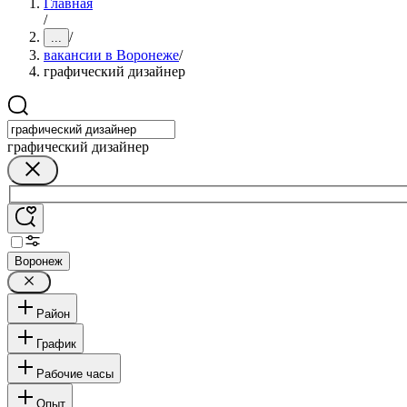
Главная
/
/
...
вакансии в Воронеже
/
графический дизайнер
графический дизайнер
Воронеж
Район
График
Рабочие часы
Опыт