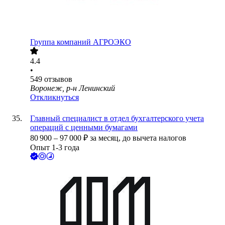
Группа компаний АГРОЭКО
4.4
•
549
отзывов
Воронеж, р-н Ленинский
Откликнуться
Главный специалист в отдел бухгалтерского учета
операций с ценными бумагами
80 900
–
97 000
₽
за месяц,
до вычета налогов
Опыт 1-3 года