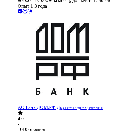
80 900
–
97 000
₽
за месяц,
до вычета налогов
Опыт 1-3 года
АО
Банк ДОМ.РФ Другие подразделения
4.0
•
1010
отзывов