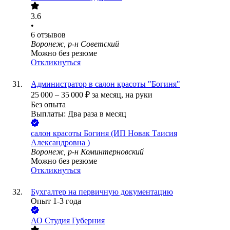
3.6
•
6
отзывов
Воронеж, р-н Советский
Можно без резюме
Откликнуться
Администратор в салон красоты "Богиня"
25 000
–
35 000
₽
за месяц,
на руки
Без опыта
Выплаты: Два раза в месяц
салон красоты Богиня (ИП Новак Таисия
Александровна )
Воронеж, р-н Коминтерновский
Можно без резюме
Откликнуться
Бухгалтер на первичную документацию
Опыт 1-3 года
АО
Студия Губерния