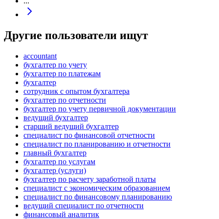
...
Другие пользователи ищут
accountant
бухгалтер по учету
бухгалтер по платежам
бухгалтер
сотрудник с опытом бухгалтера
бухгалтер по отчетности
бухгалтер по учету первичной документации
ведущий бухгалтер
старший ведущий бухгалтер
специалист по финансовой отчетности
специалист по планированию и отчетности
главный бухгалтер
бухгалтер по услугам
бухгалтер (услуги)
бухгалтер по расчету заработной платы
специалист с экономическим образованием
специалист по финансовому планированию
ведущий специалист по отчетности
финансовый аналитик