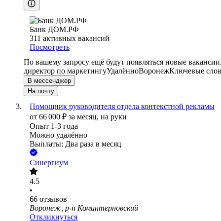
Банк ДОМ.РФ
311
активных вакансий
Посмотреть
По вашему запросу ещё будут появляться новые вакансии
директор по маркетингу
Удалённо
Воронеж
Ключевые слов
В мессенджер
На почту
Помощник руководителя отдела контекстной рекламы
от
66 000
₽
за месяц,
на руки
Опыт 1-3 года
Можно удалённо
Выплаты: Два раза в месяц
Синергиум
4.5
•
66
отзывов
Воронеж, р-н Коминтерновский
Откликнуться