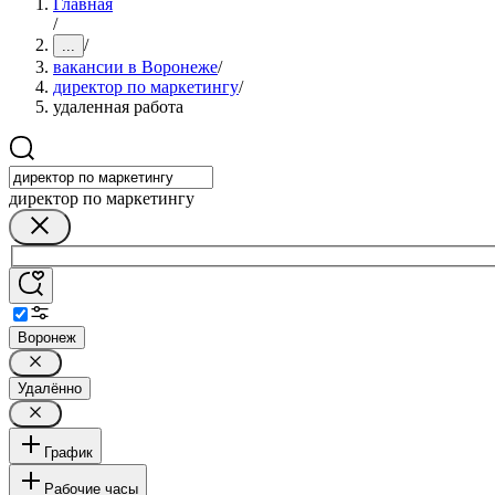
Главная
/
/
...
вакансии в Воронеже
/
директор по маркетингу
/
удаленная работа
директор по маркетингу
Воронеж
Удалённо
График
Рабочие часы