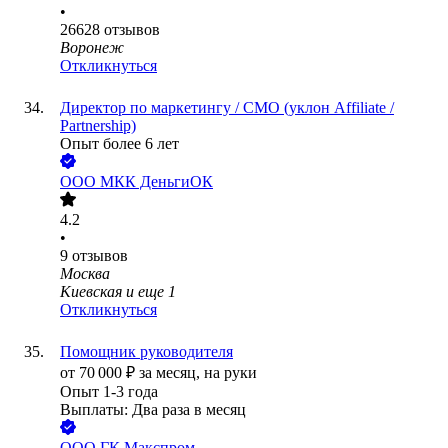
•
26628
отзывов
Воронеж
Откликнуться
Директор по маркетингу / CMO (уклон Affiliate /
Partnership)
Опыт более 6 лет
ООО
МКК ДеньгиОК
4.2
•
9
отзывов
Москва
Киевская
и еще
1
Откликнуться
Помощник руководителя
от
70 000
₽
за месяц,
на руки
Опыт 1-3 года
Выплаты: Два раза в месяц
ООО
ГК Макспром