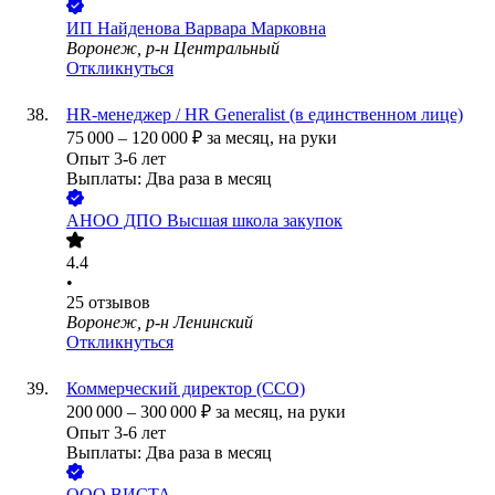
ИП
Найденова Варвара Марковна
Воронеж, р-н Центральный
Откликнуться
HR-менеджер / HR Generalist (в единственном лице)
75 000
–
120 000
₽
за месяц,
на руки
Опыт 3-6 лет
Выплаты: Два раза в месяц
АНОО ДПО Высшая школа закупок
4.4
•
25
отзывов
Воронеж, р-н Ленинский
Откликнуться
Коммерческий директор (CCO)
200 000
–
300 000
₽
за месяц,
на руки
Опыт 3-6 лет
Выплаты: Два раза в месяц
ООО
ВИСТА