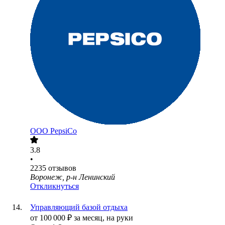
ООО
PepsiCo
3.8
•
2235
отзывов
Воронеж, р-н Ленинский
Откликнуться
Управляющий базой отдыха
от
100 000
₽
за месяц,
на руки