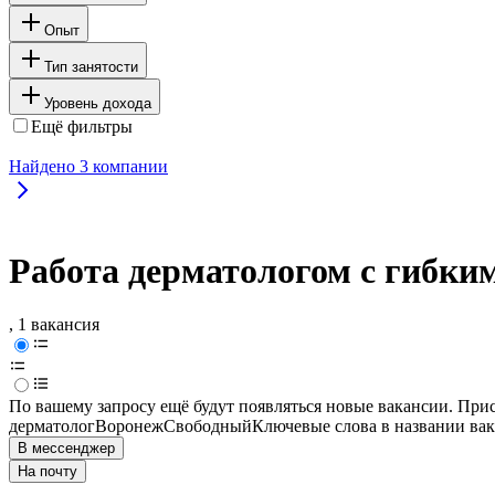
Опыт
Тип занятости
Уровень дохода
Ещё фильтры
Найдено
3
компании
Работа дерматологом с гибки
, 1 вакансия
По вашему запросу ещё будут появляться новые вакансии. При
дерматолог
Воронеж
Свободный
Ключевые слова в названии вак
В мессенджер
На почту