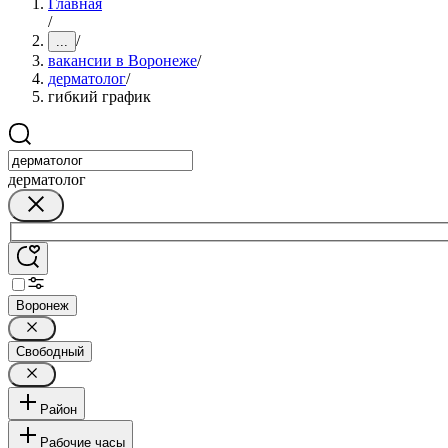
Главная
/
/
...
вакансии в Воронеже
/
дерматолог
/
гибкий график
дерматолог
Воронеж
Свободный
Район
Рабочие часы