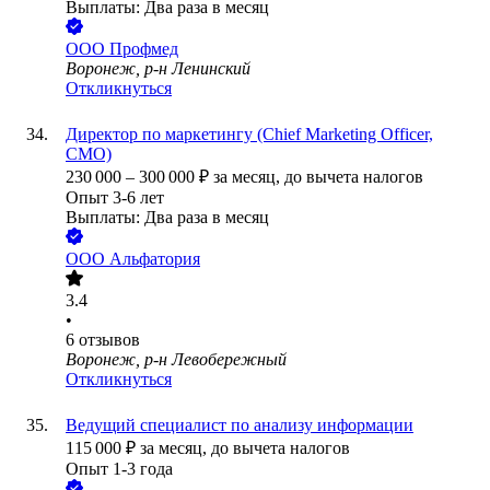
Выплаты: Два раза в месяц
ООО
Профмед
Воронеж, р-н Ленинский
Откликнуться
Директор по маркетингу (Chief Marketing Officer,
CMO)
230 000
–
300 000
₽
за месяц,
до вычета налогов
Опыт 3-6 лет
Выплаты: Два раза в месяц
ООО
Альфатория
3.4
•
6
отзывов
Воронеж, р-н Левобережный
Откликнуться
Ведущий специалист по анализу информации
115 000
₽
за месяц,
до вычета налогов
Опыт 1-3 года