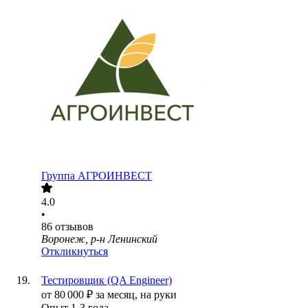
Группа АГРОИНВЕСТ
4.0
•
86
отзывов
Воронеж, р-н Ленинский
Откликнуться
Тестировщик (QA Engineer)
от
80 000
₽
за месяц,
на руки
Опыт 1-3 года