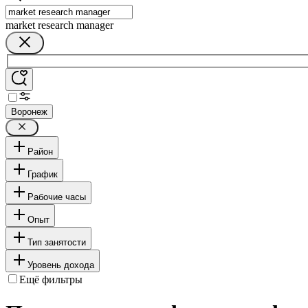
market research manager
Воронеж
Район
График
Рабочие часы
Опыт
Тип занятости
Уровень дохода
Ещё фильтры