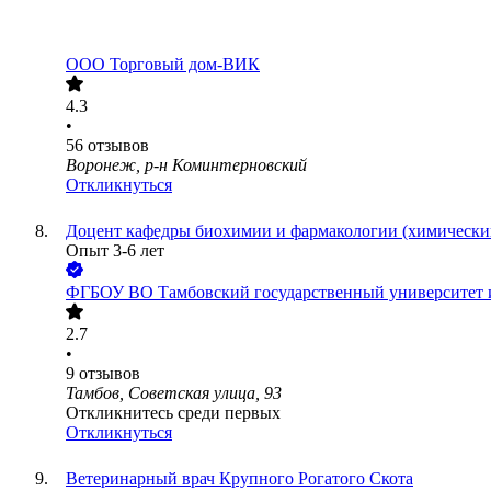
ООО
Торговый дом-ВИК
4.3
•
56
отзывов
Воронеж, р-н Коминтерновский
Откликнуться
Доцент кафедры биохимии и фармакологии (химически
Опыт 3-6 лет
ФГБОУ ВО Тамбовский государственный университет и
2.7
•
9
отзывов
Тамбов, Советская улица, 93
Откликнитесь среди первых
Откликнуться
Ветеринарный врач Крупного Рогатого Скота