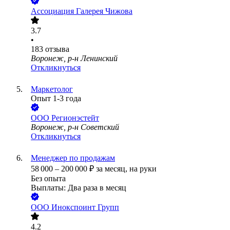
Ассоциация Галерея Чижова
3.7
•
183
отзыва
Воронеж, р-н Ленинский
Откликнуться
Маркетолог
Опыт 1-3 года
ООО
Регионэстейт
Воронеж, р-н Советский
Откликнуться
Менеджер по продажам
58 000
–
200 000
₽
за месяц,
на руки
Без опыта
Выплаты: Два раза в месяц
ООО
Инокспоинт Групп
4.2