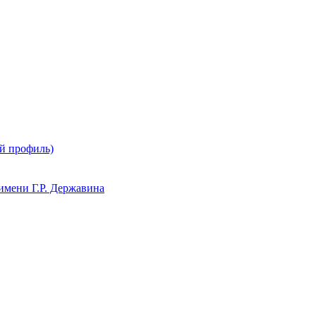
й профиль)
мени Г.Р. Державина