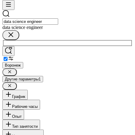
data science engineer
Воронеж
Другие параметры
1
График
Рабочие часы
Опыт
Тип занятости