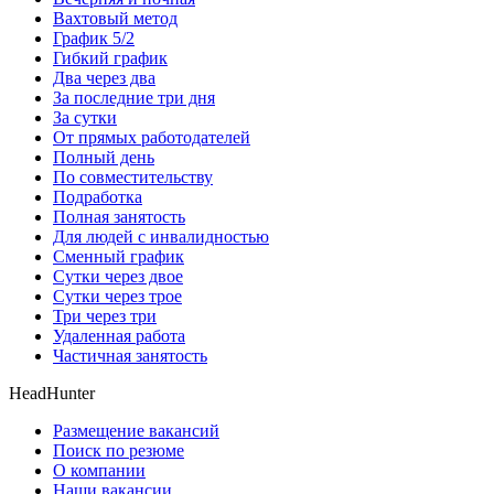
Вахтовый метод
График 5/2
Гибкий график
Два через два
За последние три дня
За сутки
От прямых работодателей
Полный день
По совместительству
Подработка
Полная занятость
Для людей с инвалидностью
Сменный график
Сутки через двое
Сутки через трое
Три через три
Удаленная работа
Частичная занятость
HeadHunter
Размещение вакансий
Поиск по резюме
О компании
Наши вакансии