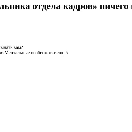
льника отдела кадров» ничего 
сылать вам?
ия
Ментальные особенности
еще 5