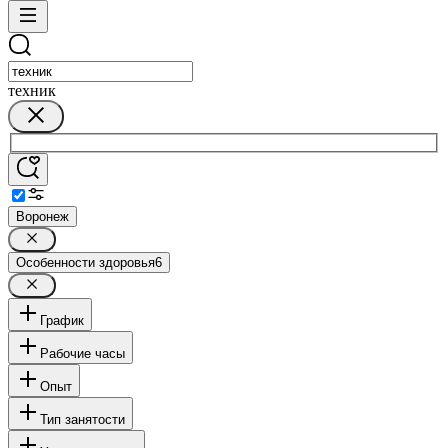
техник
Воронеж
Особенности здоровья
6
График
Рабочие часы
Опыт
Тип занятости