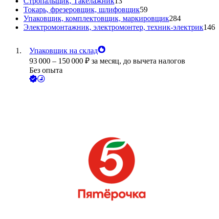
Стропальщик, Такелажник
13
Токарь, фрезеровщик, шлифовщик
59
Упаковщик, комплектовщик, маркировщик
284
Электромонтажник, электромонтер, техник-электрик
146
Упаковщик на склад
93 000
–
150 000
₽
за месяц,
до вычета налогов
Без опыта