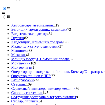
Автослесарь, автомеханик
119
Бетонщик, арматурщик, каменщик
73
Водитель, экспедитор
434
Грузчик
82
Кладовщик, Приемщик товаров
198
Маляр, штукатур, отделочник
37
Машинист
83
Механик
41
Мойщик посуды, Помощник повара
32
Монтажник
109
Монтер пути
1
Оператор производственной линии, Кочегар/Оператор ко
Оператор станков с ЧПУ
32
Разнорабочий
244
Сварщик
109
Сервисный инженер, инженер-механик
76
Слесарь, сантехник
145
Сотрудник ресторана быстрого питания
8
Столяр, плотник
14