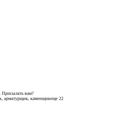
. Присылать вам?
к, арматурщик, каменщик
еще 22