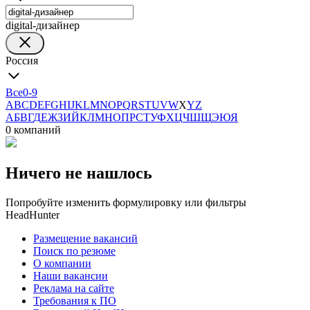
digital-дизайнер
Россия
Все
0-9
A
B
C
D
E
F
G
H
I
J
K
L
M
N
O
P
Q
R
S
T
U
V
W
X
Y
Z
А
Б
В
Г
Д
Е
Ж
З
И
Й
К
Л
М
Н
О
П
Р
С
Т
У
Ф
Х
Ц
Ч
Ш
Щ
Э
Ю
Я
0 компаний
Ничего не нашлось
Попробуйте изменить формулировку или фильтры
HeadHunter
Размещение вакансий
Поиск по резюме
О компании
Наши вакансии
Реклама на сайте
Требования к ПО