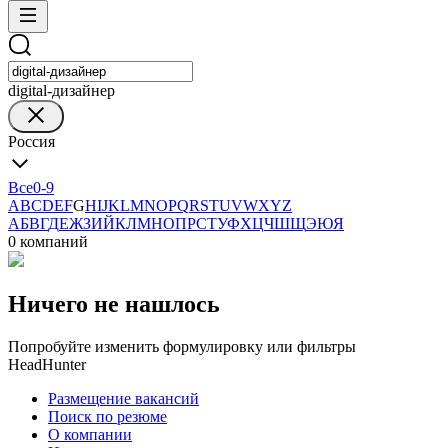
digital-дизайнер
Россия
Все
0-9
A
B
C
D
E
F
G
H
I
J
K
L
M
N
O
P
Q
R
S
T
U
V
W
X
Y
Z
А
Б
В
Г
Д
Е
Ж
З
И
Й
К
Л
М
Н
О
П
Р
С
Т
У
Ф
Х
Ц
Ч
Ш
Щ
Э
Ю
Я
0 компаний
Ничего не нашлось
Попробуйте изменить формулировку или фильтры
HeadHunter
Размещение вакансий
Поиск по резюме
О компании