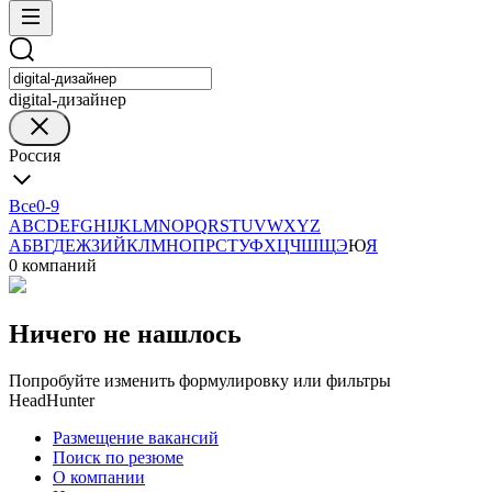
digital-дизайнер
Россия
Все
0-9
A
B
C
D
E
F
G
H
I
J
K
L
M
N
O
P
Q
R
S
T
U
V
W
X
Y
Z
А
Б
В
Г
Д
Е
Ж
З
И
Й
К
Л
М
Н
О
П
Р
С
Т
У
Ф
Х
Ц
Ч
Ш
Щ
Э
Ю
Я
0 компаний
Ничего не нашлось
Попробуйте изменить формулировку или фильтры
HeadHunter
Размещение вакансий
Поиск по резюме
О компании